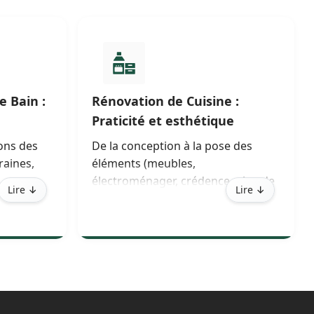
e Bain :
Rénovation de Cuisine :
Praticité et esthétique
ons des
De la conception à la pose des
raines,
éléments (meubles,
.
électroménager, crédence, plan de
Lire ↓
Lire ↓
travail), nous optimisons chaque
es design,
mètre carré pour que votre cuisine
devienne la pièce centrale de votre
s
foyer rénové à La Ciotat.
 un usage