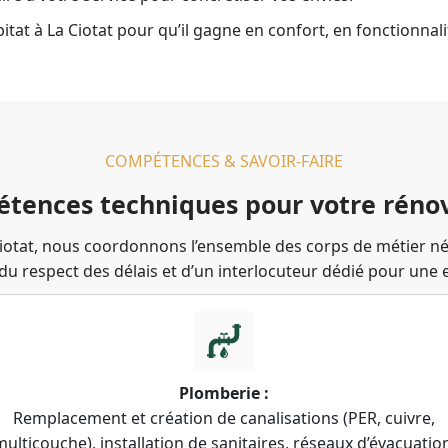
at à La Ciotat pour qu’il gagne en confort, en fonctionnali
COMPÉTENCES & SAVOIR-FAIRE
tences techniques pour votre rénov
Ciotat, nous coordonnons l’ensemble des corps de métier néc
 du respect des délais et d’un interlocuteur dédié pour une 
Électricité :
Peinture :
Ventilation :
paration des murs (enduit, ponçage), application de peint
, cuivre,
Pose de carrela
oratives ou techniques, pose de papiers peints et revêtem
d’évacuation,