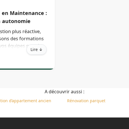
 en Maintenance :
n autonomie
tion plus réactive,
ons des formations
vos équipes pour la
Lire ↓
 de premier niveau et
n rapide des incidents
n.
A découvrir aussi :
tion d’appartement ancien
Rénovation parquet