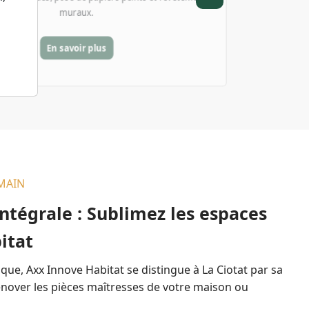
noléum), préparation et ragréage des surfaces.
En savoir plus
MAIN
ntégrale : Sublimez les espaces
itat
ique, Axx Innove Habitat se distingue à La Ciotat par sa
rénover les pièces maîtresses de votre maison ou