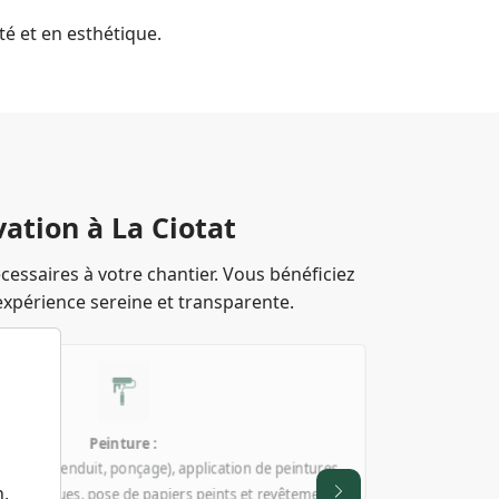
té et en esthétique.
ation à La Ciotat
essaires à votre chantier. Vous bénéficiez
expérience sereine et transparente.
Sol :
ures
ge, faïence, parquet (flottant ou massif), sols souples
ents