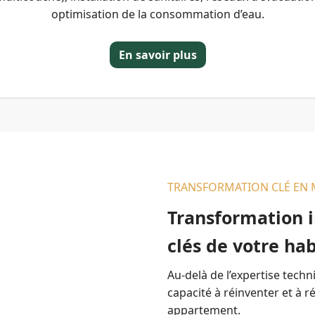
(PVC, li
u.
muraux.
En savoir plus
En savoir plus
En savoir plus
TRANSFORMATION CLÉ EN 
Transformation i
clés de votre hab
Au-delà de l’expertise techn
capacité à réinventer et à 
appartement.