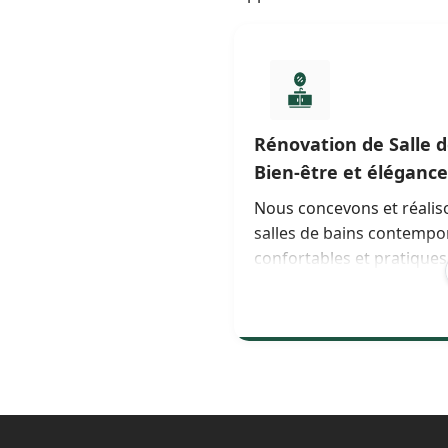
Rénovation de Salle d
Bien-être et élégance
Nous concevons et réalis
salles de bains contempo
confortables et pratiques
Intégration de douches à
l’italienne, pose de vasqu
choix de robinetteries
économiques et solution
d’étanchéité (SPEC) pour
durable.