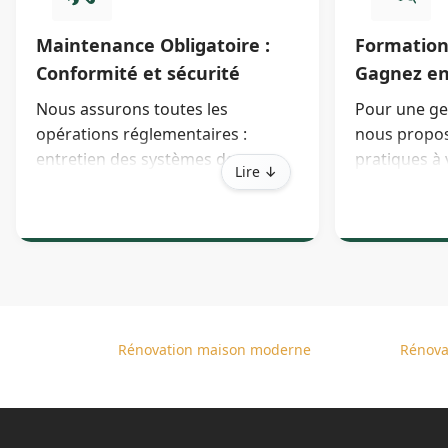
Maintenance Obligatoire :
Formation
Conformité et sécurité
Gagnez e
Nous assurons toutes les
Pour une ges
opérations réglementaires :
nous propos
entretien des systèmes de
pratiques à 
Lire ↓
climatisation et chauffage,
maintenance
maintenance des installations
la résolutio
d’eau chaude, vérification des
du quotidie
dispositifs de sécurité incendie,
etc.
Rénovation maison moderne
Rénova