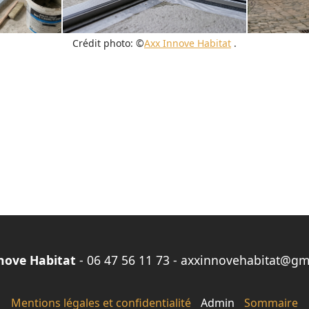
Crédit photo: ©
Axx Innove Habitat
.
nove Habitat
-
06 47 56 11 73
-
axxinnovehabitat@gm
Mentions légales et confidentialité
Admin
Sommaire